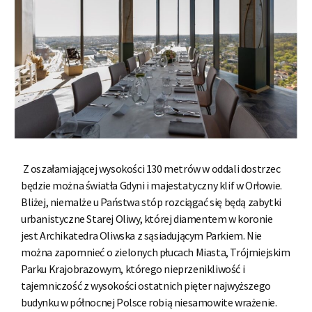
Z oszałamiającej wysokości 130 metrów w oddali dostrzec
będzie można światła Gdyni i majestatyczny klif w Orłowie.
Bliżej, niemalże u Państwa stóp rozciągać się będą zabytki
urbanistyczne Starej Oliwy, której diamentem w koronie
jest Archikatedra Oliwska z sąsiadującym Parkiem. Nie
można zapomnieć o zielonych płucach Miasta, Trójmiejskim
Parku Krajobrazowym, którego nieprzenikliwość i
tajemniczość z wysokości ostatnich pięter najwyższego
budynku w północnej Polsce robią niesamowite wrażenie.