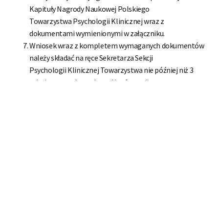
Kapituły Nagrody Naukowej Polskiego
Towarzystwa Psychologii Klinicznej wraz z
dokumentami wymienionymi w załączniku.
Wniosek wraz z kompletem wymaganych dokumentów
należy składać na ręce Sekretarza Sekcji
Psychologii Klinicznej Towarzystwa nie później niż 3
miesiące przed terminem Konferencji
Psychologii Klinicznej, na której nagroda ma być
wręczona.
O nagrodę mogą wnioskować członkowie Zarządu PTPK i
Sekcji Psychologii Klinicznej PTPK,
bądź grupa minimum 3 członków PTPK.
Nagrodę przyznaje Kapituły Nagrody Naukowej
Polskiego Towarzystwa Psychologii Klinicznej
Komisję Nagrody w składzie: przewodniczący oraz 2
członków, powołuje zebranie Zarządu
Głównego PTPK.
Komisja Nagrody może wysunąć jednego lub więcej