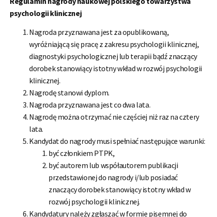
Regulamin nagrody naukowej polskiego towarzystwa
psychologii klinicznej
Nagroda przyznawana jest za opublikowaną,
wyróżniającą się pracę z zakresu psychologii klinicznej,
diagnostyki psychologicznej lub terapii bądź znaczący
dorobek stanowiący istotny wkład w rozwój psychologii
klinicznej.
Nagrodę stanowi dyplom.
Nagroda przyznawana jest co dwa lata.
Nagrodę można otrzymać nie częściej niż raz na cztery
lata.
Kandydat do nagrody musi spełniać następujące warunki:
być członkiem PTPK,
być autorem lub współautorem publikacji
przedstawionej do nagrody i/lub posiadać
znaczący dorobek stanowiący istotny wkład w
rozwój psychologii klinicznej.
Kandydatury należy zgłaszać w formie pisemnej do